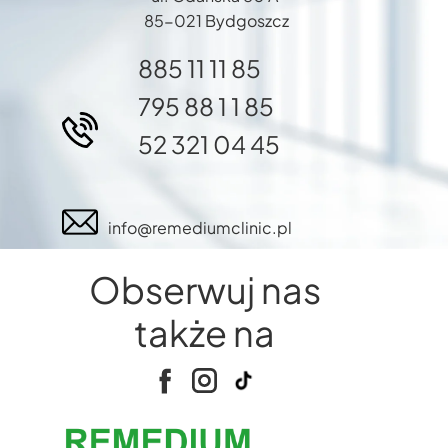
85-021 Bydgoszcz
885 11 11 85
795 88 1 1 85
52 321 04 45
info@remediumclinic.pl
Obserwuj nas
także na