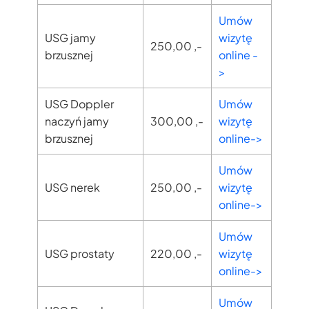
Umów
USG jamy
wizytę
250,00 ,-
brzusznej
online -
>
USG Doppler
Umów
naczyń jamy
300,00 ,-
wizytę
brzusznej
online->
Umów
USG nerek
250,00 ,-
wizytę
online->
Umów
USG prostaty
220,00 ,-
wizytę
online->
Umów