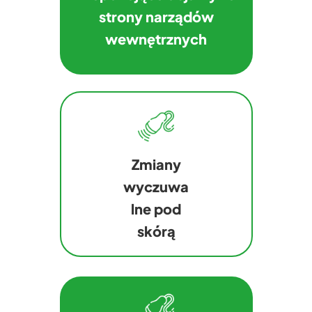
strony narządów
wewnętrznych
Zmiany
wyczuwa
lne pod
skórą