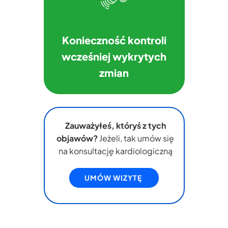
Konieczność kontroli
wcześniej wykrytych
zmian
Zauważyłeś, któryś z tych
objawów?
Jeżeli, tak umów się
na konsultację kardiologiczną
UMÓW WIZYTĘ