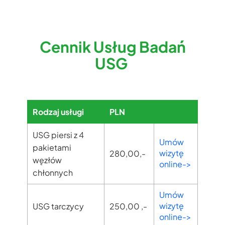
Cennik Usług Badań
USG
Rodzaj usługi
PLN
USG piersi z 4
Umów
pakietami
wizytę
280,00,-
węzłów
online->
chłonnych
Umów
wizytę
USG tarczycy
250,00 ,-
online->