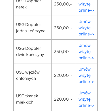
USG Doppler
250,00,-
wizytę
nerek
online->
Umów
USG Doppler
250,00 ,-
wizytę
jedna kończyna
online->
Umów
USG Doppler
350,00 ,-
wizytę
dwie kończyny
online->
Umów
USG węzłów
220,00 ,-
wizytę
chłonnych
online->
Umów
USG tkanek
220,00 ,-
wizytę
miękkich
online->