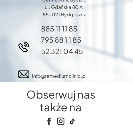
ul. Gdańska 80 A
85-021 Bydgoszcz
885 11 11 85
795 88 1 1 85
52 321 04 45
info@remediumclinic.pl
Obserwuj nas
także na