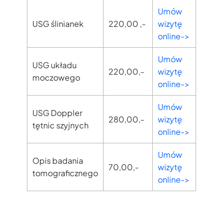
Umów
USG ślinianek
220,00 ,-
wizytę
online->
Umów
USG układu
220,00,-
wizytę
moczowego
online->
Umów
USG Doppler
280,00,-
wizytę
tętnic szyjnych
online->
Umów
Opis badania
70,00,-
wizytę
tomograficznego
online->