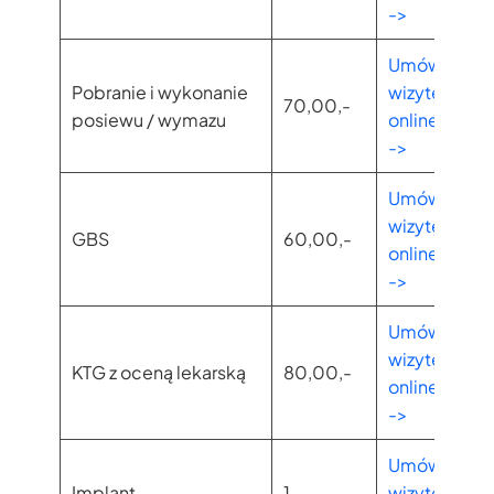
->
Umów
Pobranie i wykonanie
wizytę
70,00,-
posiewu / wymazu
online
->
Umów
wizytę
GBS
60,00,-
online
->
Umów
wizytę
KTG z oceną lekarską
80,00,-
online
->
Umów
Implant
1
wizytę