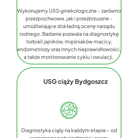
Wykonujemy USG ginekologiczne – zarówno
przezpochwowe, jak i przezbrzuszne –
umożliwiające dokładną ocenę narządu
rodnego. Badanie pozwala na diagnostykę
torbieli jajników, mięśniaków macicy,
endometriozy oraz innych nieprawidłowości,
a także monitorowanie cyklu i owulacji.
USG ciąży Bydgoszcz
Diagnostyka ciąży na każdym etapie – od
wczesnego potwierdzenia i oceny