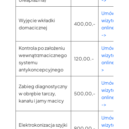
Umów
Wyjęcie wkładki
wizytę
400,00,-
domacicznej
online
->
Kontrola po założeniu
Umów
wewnątrzmacicznego
wizytę
120,00.-
systemu
online-
antykoncepcyjnego
>
Umów
Zabieg diagnostyczny
wizytę
w obrębie tarczy,
500,00,-
online
kanału i jamy macicy
->
Umów
Elektrokonizacja szyjki
wizytę
900,00,-