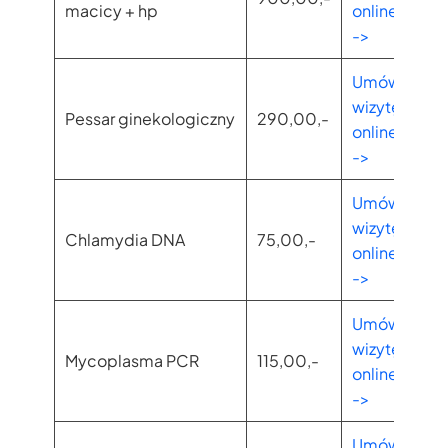
macicy + hp
online
->
Umów
wizytę
Pessar ginekologiczny
290,00,-
online
->
Umów
wizytę
Chlamydia DNA
75,00,-
online
->
Umów
wizytę
Mycoplasma PCR
115,00,-
online
->
Umów