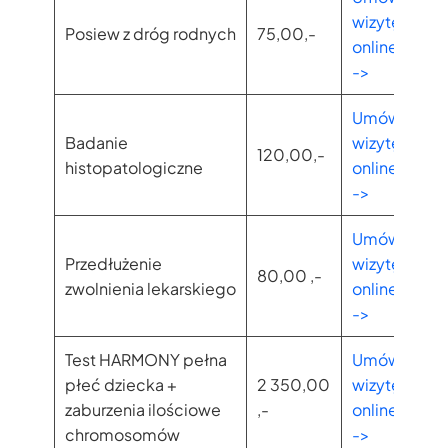
wizytę
Posiew z dróg rodnych
75,00,-
online
->
Umów
Badanie
wizytę
120,00,-
histopatologiczne
online
->
Umów
Przedłużenie
wizytę
80,00 ,-
zwolnienia lekarskiego
online
->
Test HARMONY pełna
Umów
płeć dziecka +
2 350,00
wizytę
zaburzenia ilościowe
,-
online
chromosomów
->