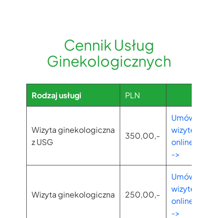
Cennik Usług
Ginekologicznych
Rodzaj usługi
PLN
Umów
Wizyta ginekologiczna
wizytę
350,00,-
z USG
online
->
Umów
wizytę
Wizyta ginekologiczna
250,00,-
online
->