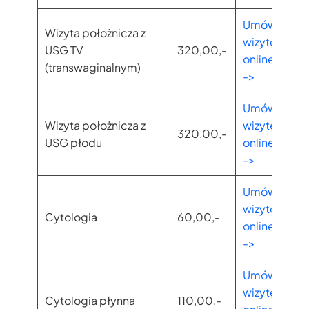
Umów
Wizyta położnicza z
wizytę
USG TV
320,00,-
online
(transwaginalnym)
->
Umów
Wizyta położnicza z
wizytę
320,00,-
USG płodu
online
->
Umów
wizytę
Cytologia
60,00,-
online
->
Umów
wizytę
Cytologia płynna
110,00,-