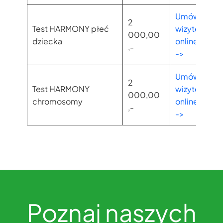
Umów
2
Test HARMONY płeć
wizytę
000,00
dziecka
online
,-
->
Umów
2
Test HARMONY
wizytę
000,00
chromosomy
online
,-
->
Poznaj naszych