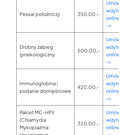
Umów
wizytę
Pessar położniczy
250,00,-
online
->
Umów
Drobny zabieg
wizytę
500,00,-
ginekologiczny
online
->
Umów
Immunoglobina i
wizytę
420,00,-
podanie domięśniowe
online
->
Pakiet MC-HPV
Umów
(Chlamydia
wizytę
320,00,-
Mykoplazma
online
Ureaplazma)
->