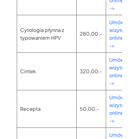
online
->
Umów
Cytologia płynna z
wizytę
280,00,-
typowaniem HPV
online
->
Umów
wizytę
Cintek
320,00,-
online
->
Umów
wizytę
Recepta
50,00,-
online
->
Umów