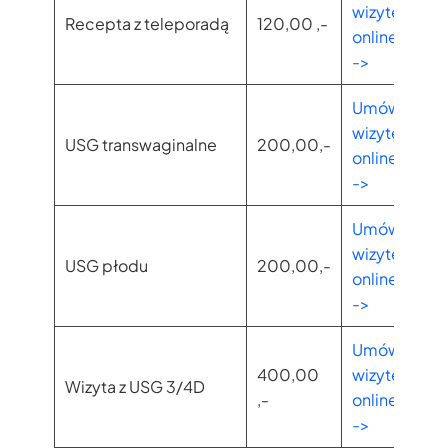
wizytę
Recepta z teleporadą
120,00 ,-
online
->
Umów
wizytę
USG transwaginalne
200,00,-
online
->
Umów
wizytę
USG płodu
200,00,-
online
->
Umów
400,00
wizytę
Wizyta z USG 3/4D
,-
online
->