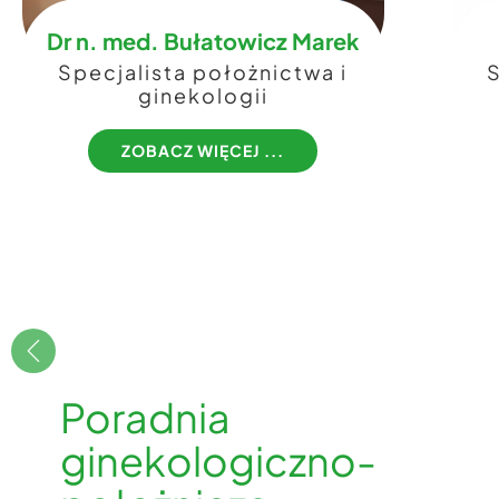
Dr n. med. Bułatowicz Marek
​Specjalista położnictwa i
​
ginekologii
ZOBACZ WIĘCEJ ...​
Poradnia
ginekologiczno-