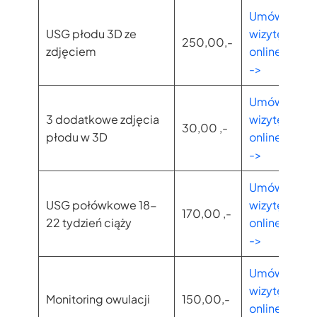
Umów
USG płodu 3D ze
wizytę
250,00,-
zdjęciem
online
->
Umów
3 dodatkowe zdjęcia
wizytę
30,00 ,-
płodu w 3D
online
->
Umów
USG połówkowe 18-
wizytę
170,00 ,-
22 tydzień ciąży
online
->
Umów
wizytę
Monitoring owulacji
150,00,-
online