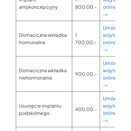
antykoncepcyjny
800,00,-
online
->
Umów
Domaciczna wkładka
1
wizytę
hormonalna
700,00,-
online
->
Umów
Domaciczna wkładka
wizytę
900,00,-
niehormonalna
online
->
Umów
Usunięcie implantu
wizytę
400,00,-
podskórnego
online
->